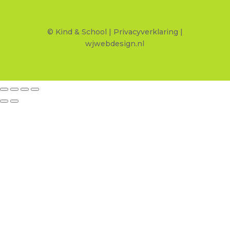
© Kind & School |
Privacyverklaring
|
wjwebdesign.nl