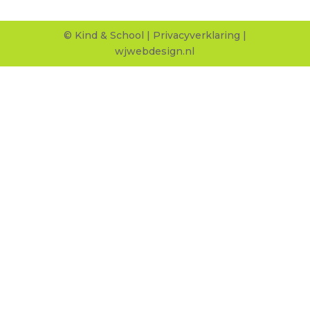
© Kind & School |
Privacyverklaring
|
wjwebdesign.nl